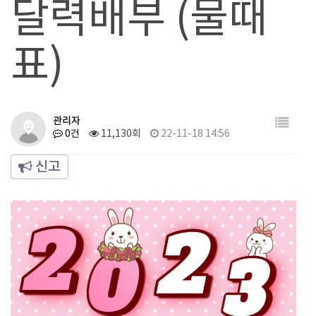
달력배부 (물때
표)
관리자
0건
11,130회
22-11-18 14:56
신고