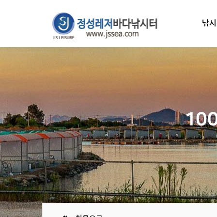
낚시
10