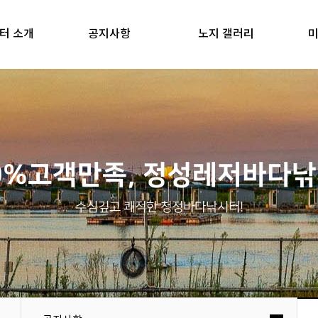
터 소개
공지사항
노지 갤러리
미
0%고객만족, 정성레저바다
수심깊고 쾌적한 청정바다낚시터!