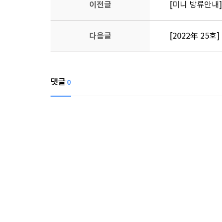
이전글
[미니 방류안내
다음글
[2022年 25호
댓글
0