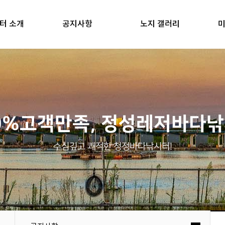
터 소개
공지사항
노지 갤러리
미
0%고객만족, 정성레저바다
수심깊고 쾌적한 청정바다낚시터!