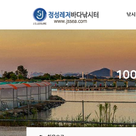
낚시
10