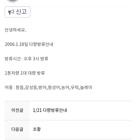
신고
안녕하세요..
2006.1.18일 다량방류안내
방류시간 : 오후 3시 방류
1톤차량 1대 대량 방류
어종 : 참돔,감성돔,방어,점성어,농어,우럭,놀래미
이전글
1/21 다량방류안내
다음글
조황