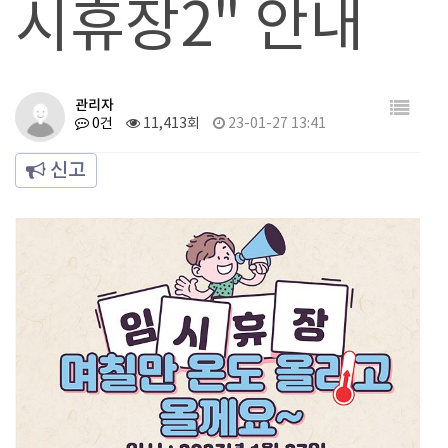
시휴장2" 안내
관리자
0건
11,413회
23-01-27 13:41
신고