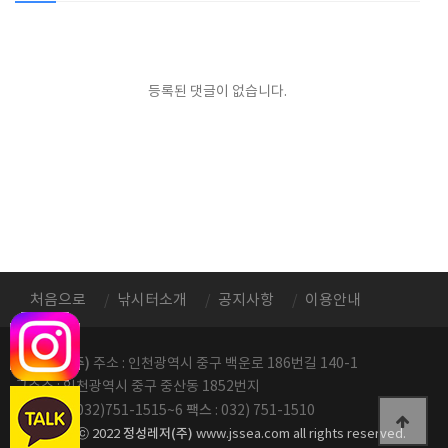
등록된 댓글이 없습니다.
처음으로
낚시터소개
공지사항
이용안내
정성레저(주)
주소 : 인천광역시 중구 백운로 186번길 140-1
구주소 : 인천광역시 중구 중산동 1852번지
전화번호
팩스
: 032)751-1515~6
: 032) 751-1510
정성레저(주)
copyright ⓒ 2022
www.jssea.com all rights reserved.