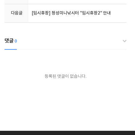
다음글
[임시휴장] 정성미니낚시터 "임시휴장2" 안내
댓글
0
등록된 댓글이 없습니다.