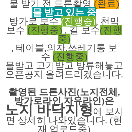
물 받기 전 드론촬영
(완료)
물 받고 있는 중
방가로 보수
(진행중)
, 천막
보수
(진행중)
, 길 보수
(진행
중)
, 테이블,의자,쓰레기통 보
수
(진행중)
물받고 고기받고 방류해놓고
오픈공지 올려드리겠습니다.
촬영된 드론사진(노지전체,
방가로라인,자유라인)은
노지 바닥지형
에 보시
면 상세히 나와있습니다. (현
재 업로드중)