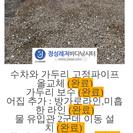
수차와 가두리 고정파이프
올교체
(완료)
가두리 보수
(완료)
어집 추가 : 방가로라인,미흡
한 라인
(완료)
물 유입관 2군데 이동 설
치
(완료)