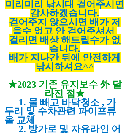
미리미리 낚시대 걷어주시면
감사하겠습니다.
걷어주지 않으시면 배가 저
을수 없고 안 걷어주셔서
걸리면
배상 해드릴수가 없
습니다.
배가 지나간 뒤에 안전하게
낚시하셔요^^
★2023 기존 유지보수 外 달
라진 점★
1. 물 빼고 바닥청소 , 가
두리 및 수차관련 파이프류
올 교체
2. 방가로 및 자유라인 어