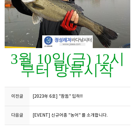
3월 10일(금) 12시
부터 방류시작
이전글
[2023年 6호] "참돔" 입하!!
다음글
[EVENT] 신규어종 "농어" 를 소개합니다.