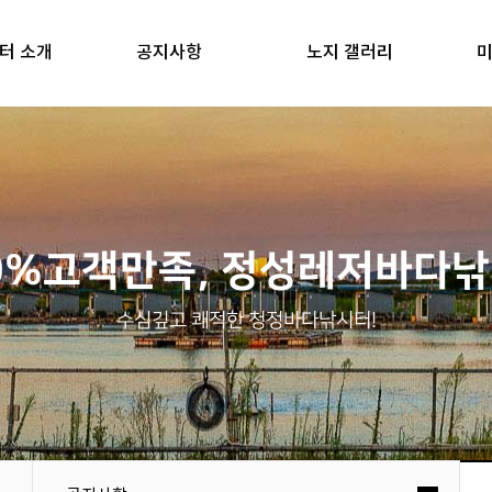
터 소개
공지사항
노지 갤러리
미
0%고객만족, 정성레저바다
수심깊고 쾌적한 청정바다낚시터!