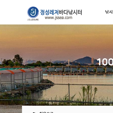
낚시
10