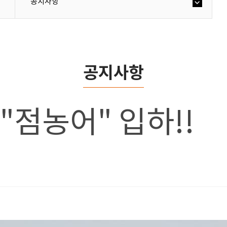
공지사항
공지사항
] "점농어" 입하!!