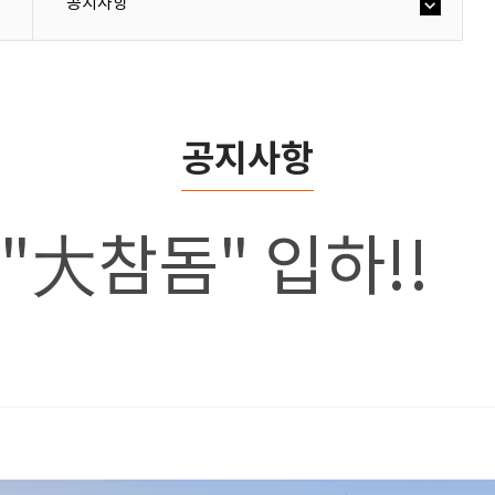
공지사항
공지사항
] "大참돔" 입하!!