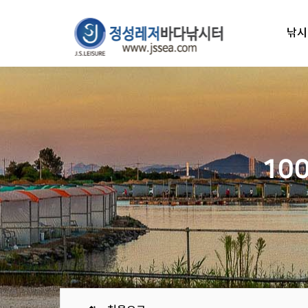
낚시
10