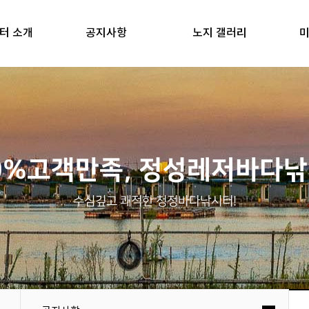
터 소개
공지사항
노지 갤러리
미
0%고객만족, 정성레저바다
수심깊고 쾌적한 청정바다낚시터!