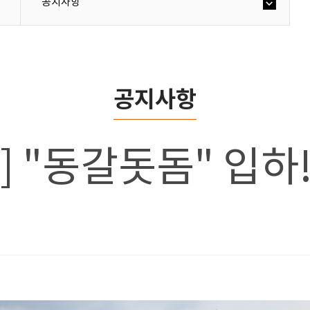
공지사항
공지사항
호] "동갈돗돔" 입하!