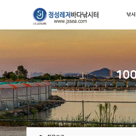
낚시
10