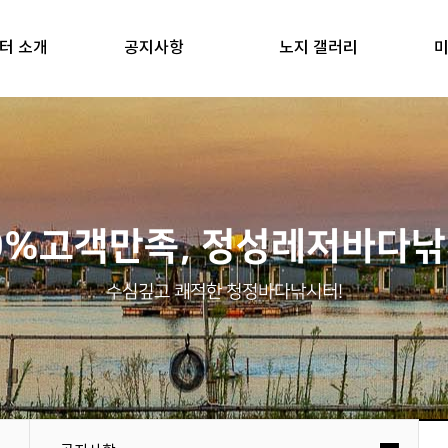
터 소개
공지사항
노지 갤러리
미
0%고객만족, 정성레저바다
수심깊고 쾌적한 청정바다낚시터!