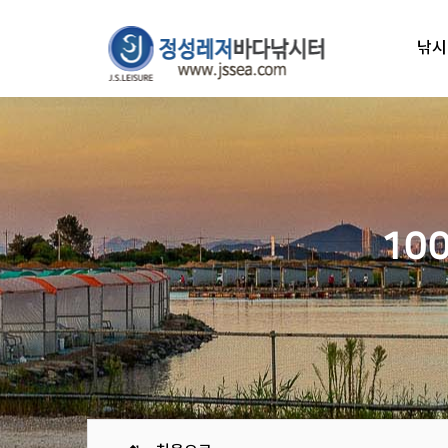
낚시
10