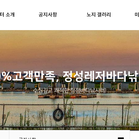
터 소개
공지사항
노지 갤러리
미
0%고객만족, 정성레저바다
수심깊고 쾌적한 청정바다낚시터!