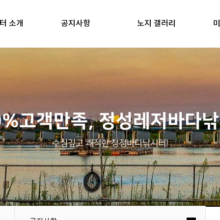
터 소개
공지사항
노지 갤러리
미
0%고객만족, 정성레저바다
수심깊고 쾌적한 청정바다낚시터!