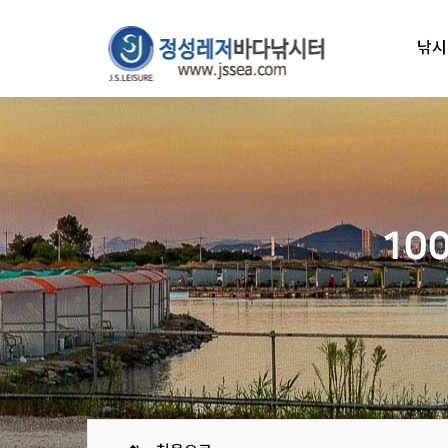
낚시
10