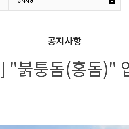
공지사항
공지사항
호] "붉퉁돔(홍돔)" 