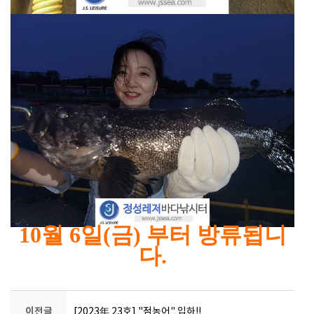
10월 6일(금) 부터 방류됩니
다.
이전글
[2023年 23호] "점농어" 입하!!