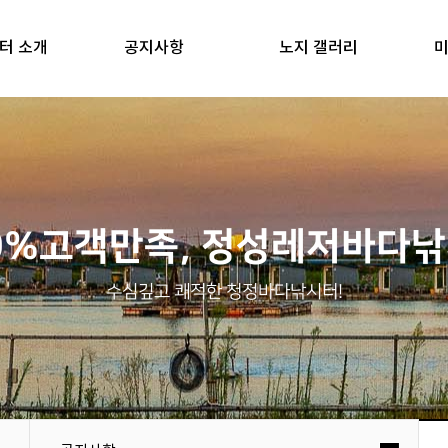
터 소개
공지사항
노지 갤러리
미
0%고객만족, 정성레저바다
수심깊고 쾌적한 청정바다낚시터!