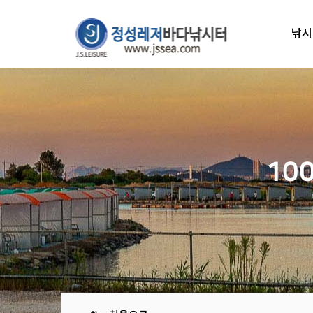
낚시
10