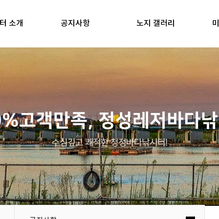
터 소개
공지사항
노지 갤러리
미
0%고객만족, 정성레저바다
수심깊고 쾌적한 청정바다낚시터!