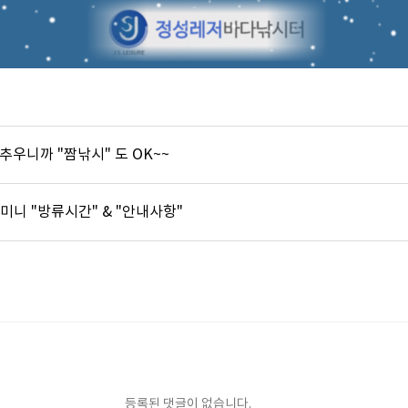
] 추우니까 "짬낚시" 도 OK~~
미니 "방류시간" & "안내사항"
등록된 댓글이 없습니다.