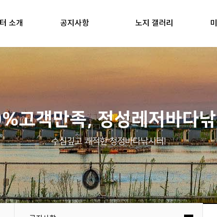
터 소개
공지사항
노지 갤러리
미
0%고객만족, 정성레저바다
수심깊고 쾌적한 청정바다낚시터!