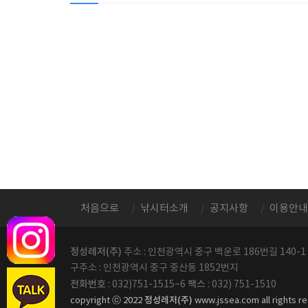
처음으로
낚시터소개
공지사항
이용안내
정성레저(주)
주소 : 인천광역시 중구 백운로 186번길 140-1
구주소 : 인천광역시 중구 중산동 1852번지
전화번호
팩스
: 032)751-1515~6
: 032) 751-1510
정성레저(주)
copyright ⓒ 2022
www.jssea.com all rights r