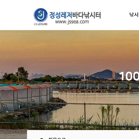
낚시
10