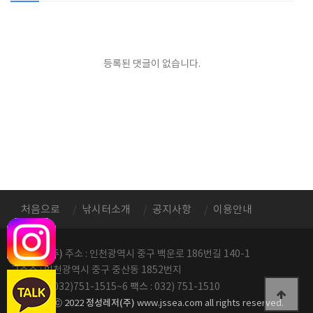
등록된 댓글이 없습니다.
처음으로
낚시터소개
공지사항
이용안내
정성레저(주)
주소 : 인천광역시 중구 백운로 186번길 140-1
구주소 : 인천광역시 중구 중산동 1852번지
전화번호
팩스
: 032)751-1515~6
: 032) 751-1510
정성레저(주)
copyright ⓒ 2022
www.jssea.com all rights reserved.