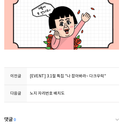
이전글
[EVENT] 3.1절 특집 "나 잡아봐라~ 다크우럭"
다음글
노지 자리번호 배치도
댓글
0