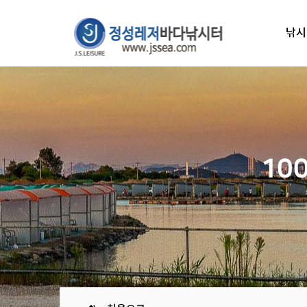
낚시
10