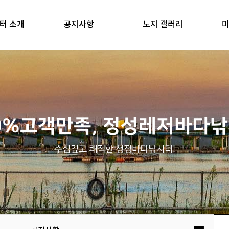
터 소개
공지사항
노지 갤러리
미
0%고객만족, 정성레저바다
수심깊고 쾌적한 청정바다낚시터!