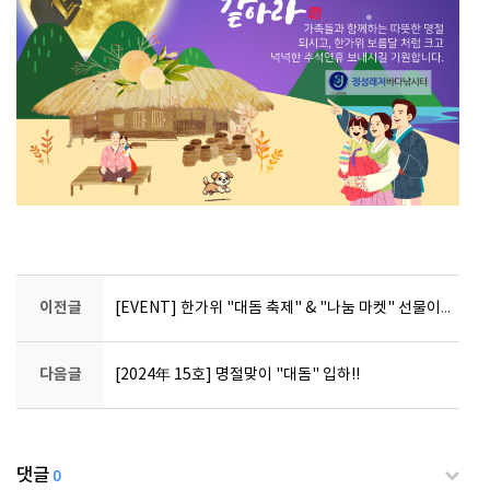
이전글
[EVENT] 한가위 "대돔 축제" & "나눔 마켓" 선물이벤트
다음글
[2024年 15호] 명절맞이 "대돔" 입하!!
댓글
0