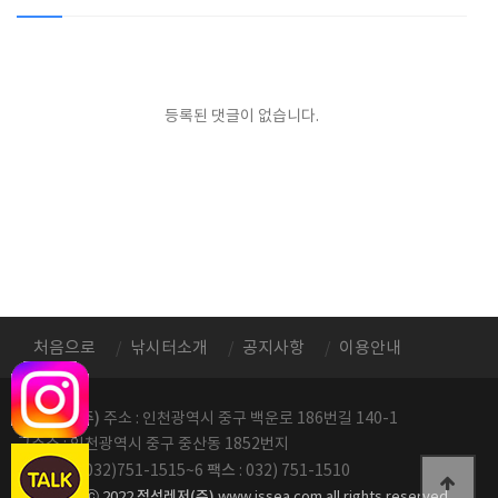
등록된 댓글이 없습니다.
처음으로
낚시터소개
공지사항
이용안내
정성레저(주)
주소 : 인천광역시 중구 백운로 186번길 140-1
구주소 : 인천광역시 중구 중산동 1852번지
전화번호
팩스
: 032)751-1515~6
: 032) 751-1510
정성레저(주)
copyright ⓒ 2022
www.jssea.com all rights reserved.