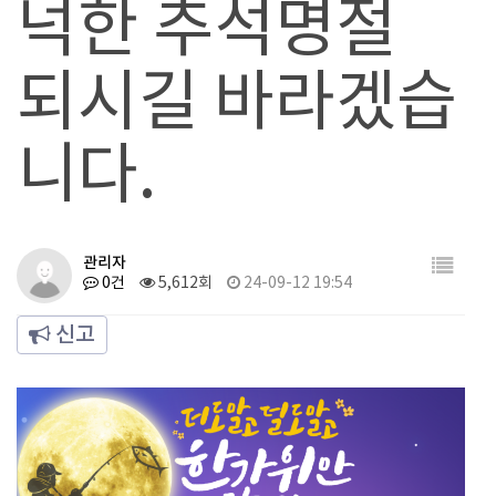
넉한 추석명절
되시길 바라겠습
니다.
관리자
0건
5,612회
24-09-12 19:54
신고