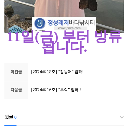
11일(금) 부터 방류
됩니다.
이전글
[2024年 18호] "점농어" 입하!!
다음글
[2024年 16호] "우럭" 입하!!
댓글
0