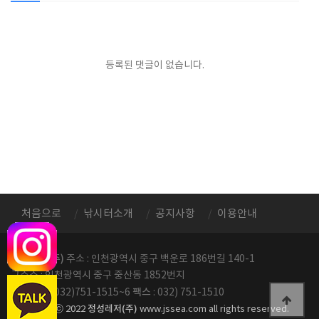
등록된 댓글이 없습니다.
처음으로
낚시터소개
공지사항
이용안내
정성레저(주)
주소 : 인천광역시 중구 백운로 186번길 140-1
구주소 : 인천광역시 중구 중산동 1852번지
전화번호
팩스
: 032)751-1515~6
: 032) 751-1510
정성레저(주)
copyright ⓒ 2022
www.jssea.com all rights reserved.