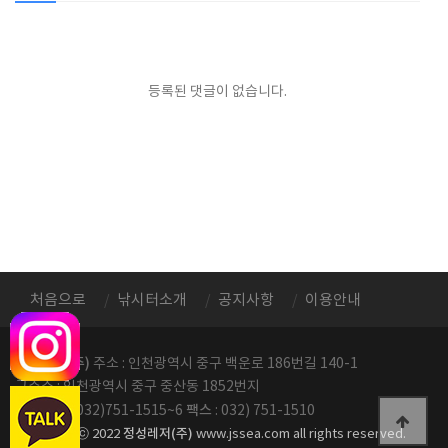
등록된 댓글이 없습니다.
처음으로
낚시터소개
공지사항
이용안내
정성레저(주)
주소 : 인천광역시 중구 백운로 186번길 140-1
구주소 : 인천광역시 중구 중산동 1852번지
전화번호
팩스
: 032)751-1515~6
: 032) 751-1510
정성레저(주)
copyright ⓒ 2022
www.jssea.com all rights reserved.