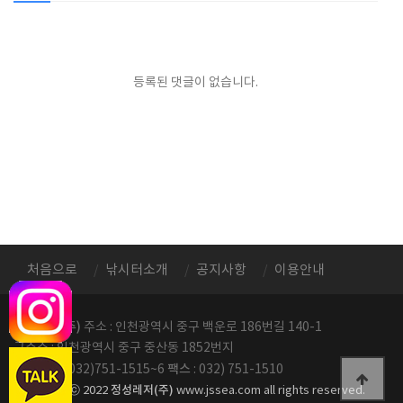
등록된 댓글이 없습니다.
처음으로
낚시터소개
공지사항
이용안내
정성레저(주)
주소 : 인천광역시 중구 백운로 186번길 140-1
구주소 : 인천광역시 중구 중산동 1852번지
전화번호
팩스
: 032)751-1515~6
: 032) 751-1510
정성레저(주)
copyright ⓒ 2022
www.jssea.com all rights reserved.