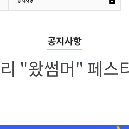
공지사항
공지사항
자바리 "왔썸머" 페스