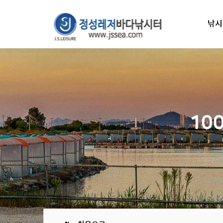
낚시
10