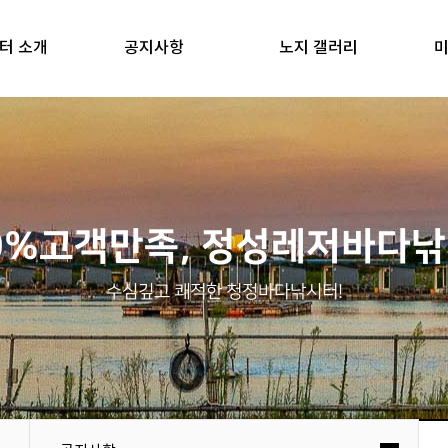
터 소개
공지사항
노지 갤러리
미
0%고객만족, 정성레저바다
수심깊고 쾌적한 청정바다낚시터!