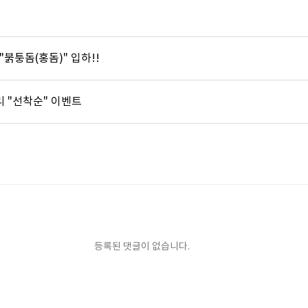
] "붉퉁돔(홍돔)" 입하!!
바리 "선착순" 이벤트
등록된 댓글이 없습니다.