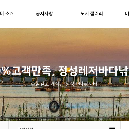
터 소개
공지사항
노지 갤러리
미
0%고객만족, 정성레저바다
수심깊고 쾌적한 청정바다낚시터!