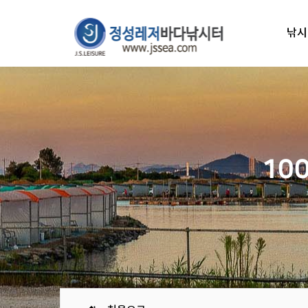
낚시
10