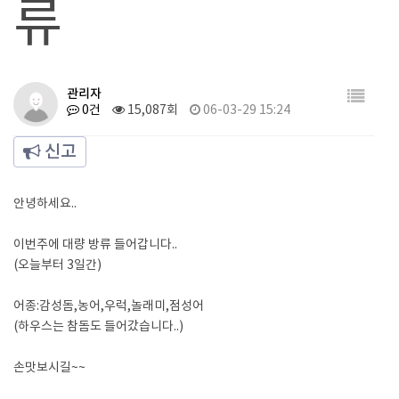
류
관리자
0건
15,087회
06-03-29 15:24
신고
안녕하세요..
이번주에 대량 방류 들어갑니다..
(오늘부터 3일간)
어종:감성돔,농어,우럭,놀래미,점성어
(하우스는 참돔도 들어갔습니다..)
손맛보시길~~