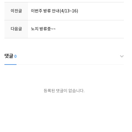
이전글
이번주 방류 안내(4/13~16)
다음글
노지 방류중~~
댓글
0
등록된 댓글이 없습니다.