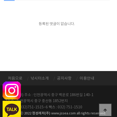
등록된 댓글이 없습니다.
처음으로
낚시터소개
공지사항
이용안내
정성레저(주)
주소 : 인천광역시 중구 백운로 186번길 140-1
구주소 : 인천광역시 중구 중산동 1852번지
전화번호
팩스
: 032)751-1515~6
: 032) 751-1510
정성레저(주)
copyright ⓒ 2022
www.jssea.com all rights reserved.