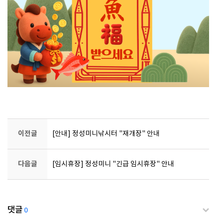
이전글
[안내] 정성미니낚시터 "재개장" 안내
다음글
[임시휴장] 정성미니 "긴급 임시휴장" 안내
댓글
0