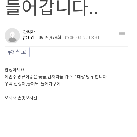
들어갑니다..
관리자
0건
15,978회
06-04-27 08:31
신고
안녕하세요..
이번주 방류어종은 돛돔,벤자리돔 위주로 대량 방류 합니다..
우럭,점성어,농어도 들어가구여
오셔서 손맛보시길~~