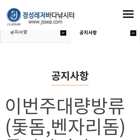
Togg
navig
공지사항
공지사항
공지사항
이번주대량방류
(돛돔,벤자리돔)