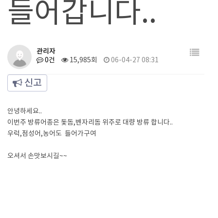
들어갑니다..
관리자
0건
15,985회
06-04-27 08:31
신고
안녕하세요..
이번주 방류어종은 돛돔,벤자리돔 위주로 대량 방류 합니다..
우럭,점성어,농어도 들어가구여
오셔서 손맛보시길~~