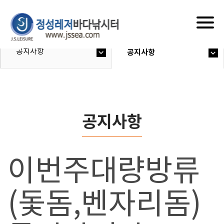
Togg
navig
공지사항
공지사항
공지사항
이번주대량방류
(돛돔,벤자리돔)