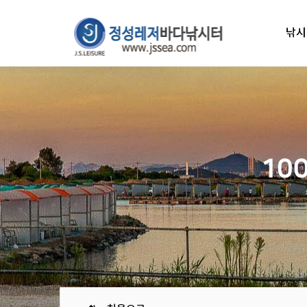
낚시
10