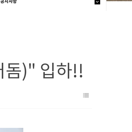
공지사항
돔)" 입하!!