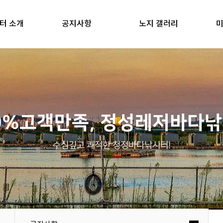
터 소개
공지사항
노지 갤러리
미
0%고객만족, 정성레저바다
수심깊고 쾌적한 청정바다낚시터!