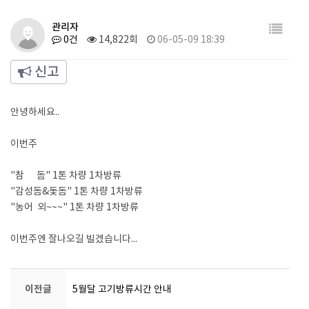
관리자
0건
14,822회
06-05-09 18:39
신고
안녕하세요..
이번주
"참 돔" 1톤 차량 1차방류
"감성돔&돛돔" 1톤 차량 1차방류
"농어 외~~~" 1톤 차량 1차방류
이번주엔 잘나오길 빌겠습니다...
이전글
5월달 고기방류시간 안내