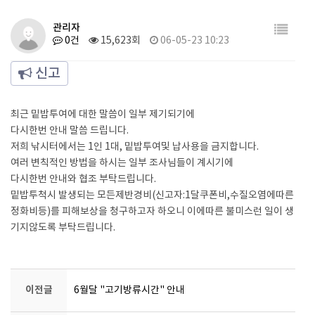
관리자
0건
15,623회
06-05-23 10:23
신고
최근 밑밥투여에 대한 말씀이 일부 제기되기에
다시한번 안내 말씀 드립니다.
저희 낚시터에서는 1인 1대, 밑밥투여및 납사용을 금지합니다.
여러 변칙적인 방법을 하시는 일부 조사님들이 계시기에
다시한번 안내와 협조 부탁드립니다.
밑밥투척시 발생되는 모든제반경비(신고자:1달쿠폰비,수질오염에따른
정화비등)를 피해보상을 청구하고자 하오니 이에따른 불미스런 일이 생
기지않도록 부탁드립니다.
이전글
6월달 "고기방류시간" 안내