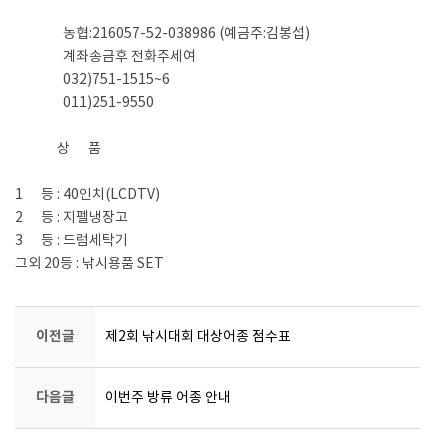
농협:216057-52-038986 (예금주:김봉섭)
계좌송금후 전화주세여
032)751-1515~6
011)251-9550
상 품
1 등 : 40인치(LCDTV)
2 등 : 지펠냉장고
3 등 : 드럼세탁기
그외 20등 : 낚시용품 SET
이전글
제2회 낚시대회 대상어종 점수표
다음글
이번주 방류 어종 안내