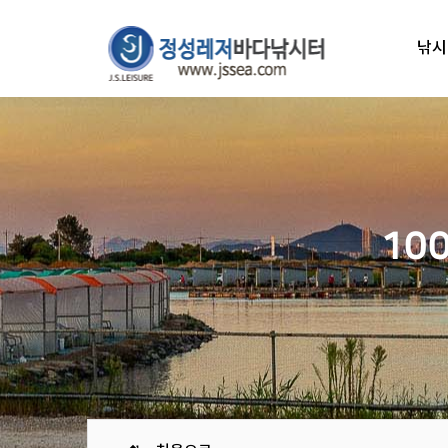
낚시
10