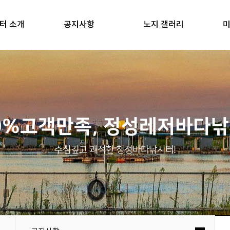
터 소개
공지사항
노지 갤러리
미
0%고객만족, 정성레저바다
수심깊고 쾌적한 청정바다낚시터!