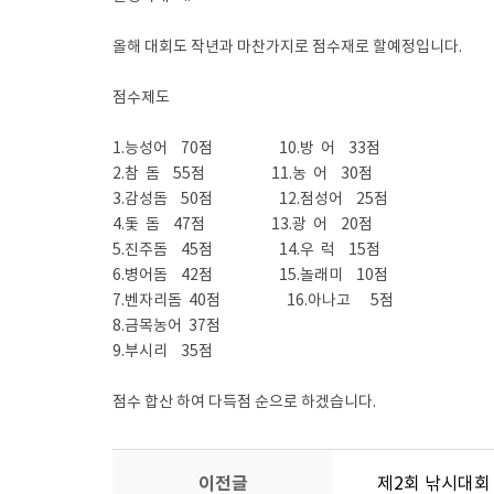
올해 대회도 작년과 마찬가지로 점수재로 할예정입니다.
점수제도
1.능성어 70점 10.방 어 33점
2.참 돔 55점 11.농 어 30점
3.감성돔 50점 12.점성어 25점
4.돛 돔 47점 13.광 어 20점
5.진주돔 45점 14.우 럭 15점
6.병어돔 42점 15.놀래미 10점
7.벤자리돔 40점 16.아나고 5점
8.금목농어 37점
9.부시리 35점
점수 합산 하여 다득점 순으로 하겠습니다.
이전글
제2회 낚시대회