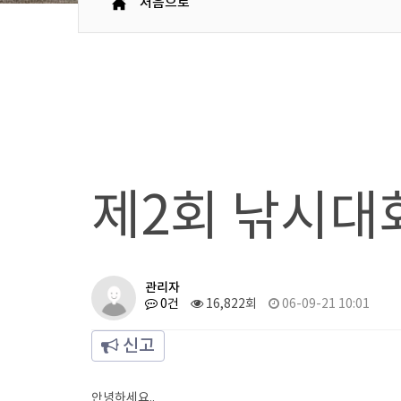
처음으로
제2회 낚시대
관리자
0건
16,822회
06-09-21 10:01
신고
안녕하세요..