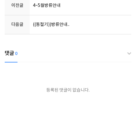
이전글
4~5월방류안내
다음글
((동절기))방류안내..
댓글
0
등록된 댓글이 없습니다.