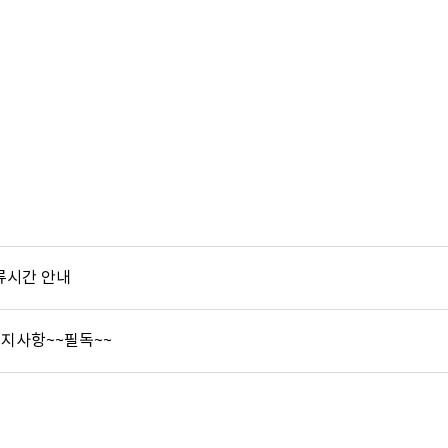
방류시간 안내
 공지사항~~필독~~