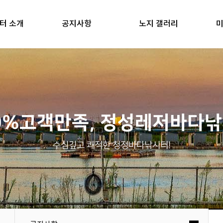
터 소개
공지사항
노지 갤러리
미
0%고객만족, 정성레저바다
수심깊고 쾌적한 청정바다낚시터!