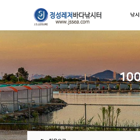
낚시
10