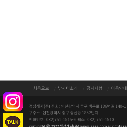
처음으로
낚시터소개
공지사항
이용안내
정성레저(주)
주소 : 인천광역시 중구 백운로 186번길 140-1
구주소 : 인천광역시 중구 중산동 1852번지
전화번호
팩스
: 032)751-1515~6
: 032) 751-1510
정성레저(주)
copyright ⓒ 2022
www.jssea.com all rights r